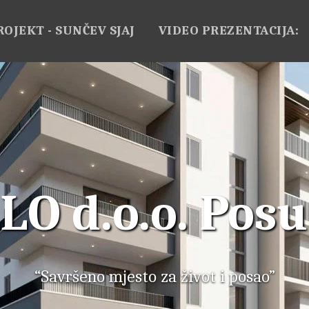
ROJEKT - SUNČEV SJAJ
VIDEO PREZENTACIJA:
LO d.o.o. Posu
“Savršeno mjesto za život i posao”