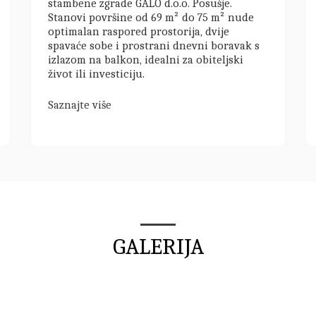
stambene zgrade GALO d.o.o. Posušje.
Stanovi površine od 69 m² do 75 m² nude
optimalan raspored prostorija, dvije
spavaće sobe i prostrani dnevni boravak s
izlazom na balkon, idealni za obiteljski
život ili investiciju.
Saznajte više
GALERIJA