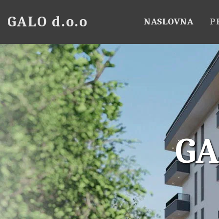
GALO d.o.o
NASLOVNA
P
GA