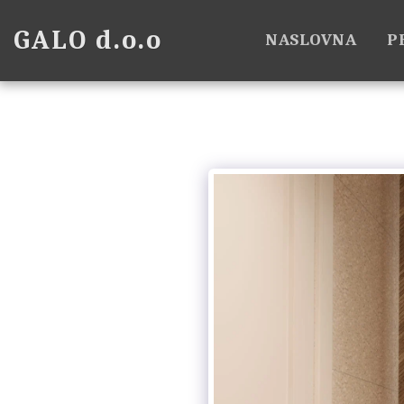
GALO d.o.o
NASLOVNA
P